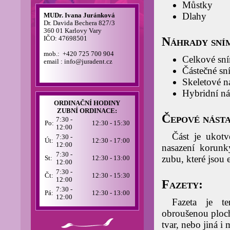
Můstky
Dlahy
MUDr. Ivana Juránková
Dr. Davida Bechera 827/3
360 01 Karlovy Vary
IČO: 47698501
Náhrady sní
mob.: +420 725 700 904
Celkové sn
email : info@juradent.cz
Částečné sn
Skeletové n
Hybridní n
ORDINAČNÍ HODINY
ZUBNÍ ORDINACE:
Čepové násta
7:30 -
Po:
12:30 - 15:30
12:00
Část je ukot
7:30 -
Út:
12:30 - 17:00
12:00
nasazení korunk
7:30 -
zubu, které jsou 
St:
12:30 - 13:00
12:00
7:30 -
Čt:
12:30 - 15:30
12:00
Fazety:
7:30 -
Pá:
12:30 - 13:00
12:00
Fazeta je te
obroušenou ploch
tvar, nebo jiná i