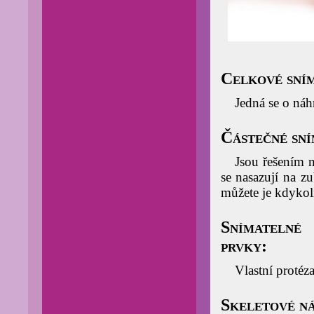
Celkové sní
Jedná se o náh
Částečné sní
Jsou řešením 
se nasazují na z
můžete je kdykol
Snímatelné
prvky:
Vlastní protéz
Skeletové n