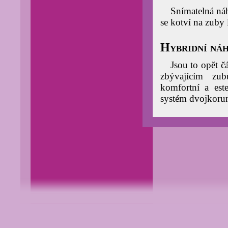
Snímatelná náh
se kotví na zuby 
Hybridní ná
Jsou to opět č
zbývajícím zu
komfortní a este
systém dvojkorun