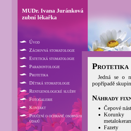
MUDr. Ivana Juránková
zubní lékařka
Úvod
Záchovná stomatologie
Estetická stomatologie
Protetika
Paradontologie
Protetika
Jedná se o n
Dětská stomatologie
popřípadě skupi
Rentgenologické služby
Náhrady fixn
Fotogalerie
Kontakt
Čepové nás
Korunky 
Poučení o ochraně osobních
metalokera
údajů
Fazety